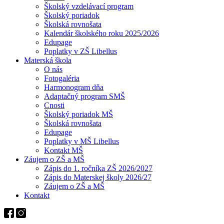
Školský vzdelávací program
Školský poriadok
Školská rovnošata
Kalendár školského roku 2025/2026
Edupage
Poplatky v ZŠ Libellus
Materská škola
O nás
Fotogaléria
Harmonogram dňa
Adaptačný program SMŠ
Cnosti
Školský poriadok MŠ
Školská rovnošata
Edupage
Poplatky v MŠ Libellus
Kontakt MŠ
Záujem o ZŠ a MŠ
Zápis do 1. ročníka ZŠ 2026/2027
Zápis do Materskej školy 2026/27
Záujem o ZŠ a MŠ
Kontakt