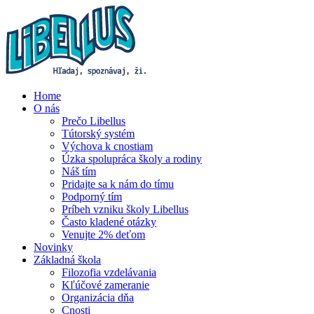
Home
O nás
Prečo Libellus
Tútorský systém
Výchova k cnostiam
Úzka spolupráca školy a rodiny
Náš tím
Pridajte sa k nám do tímu
Podporný tím
Príbeh vzniku školy Libellus
Často kladené otázky
Venujte 2% deťom
Novinky
Základná škola
Filozofia vzdelávania
Kľúčové zameranie
Organizácia dňa
Cnosti