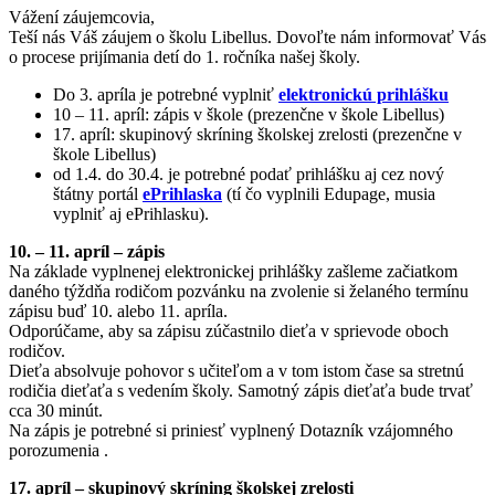
Vážení záujemcovia,
Teší nás Váš záujem o školu Libellus. Dovoľte nám informovať Vás
o procese prijímania detí do 1. ročníka našej školy.
Do 3. apríla je potrebné vyplniť
elektronickú prihlášku
10 – 11. apríl: zápis v škole (prezenčne v škole Libellus)
17. apríl: skupinový skríning školskej zrelosti (prezenčne v
škole Libellus)
od 1.4. do 30.4. je potrebné podať prihlášku aj cez nový
štátny portál
ePrihlaska
(tí čo vyplnili Edupage, musia
vyplniť aj ePrihlasku).
10. – 11. apríl – zápis
Na základe vyplnenej elektronickej prihlášky zašleme začiatkom
daného týždňa rodičom pozvánku na zvolenie si želaného termínu
zápisu buď 10. alebo 11. apríla.
Odporúčame, aby sa zápisu zúčastnilo dieťa v sprievode oboch
rodičov.
Dieťa absolvuje pohovor s učiteľom a v tom istom čase sa stretnú
rodičia dieťaťa s vedením školy. Samotný zápis dieťaťa bude trvať
cca 30 minút.
Na zápis je potrebné si priniesť vyplnený Dotazník vzájomného
porozumenia .
17. apríl – skupinový skríning školskej zrelosti