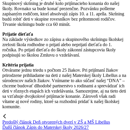
Skupinový skríning je druhé kolo prijímacieho konania do našej
školy. Rovnako sa bude konať prezenčne. Pozvánku pošleme
zapísaným rodičom, ktorí absolvujú zápis 10. a 11. apríla. Skríning
budú robiť deti v skupine rovesníkov bez prítomnosti rodičov.
Trvanie skríningu bude cca 60 minút.
Prijatie dieťaťa
Na základe výsledkov zo zápisu a skupinového skríningu školskej
zrelosti škola rodhodne o prijatí alebo neprijatí dieťaťa do 1.
ročníka. Po prijatí dieťaťa do školy zákonní zástupcovia školy
podpisujú so školou Zmluvu o vzdelávaní.
Kritéria prijatia
Otvárame jednu triedu s počtom 25 žiakov. Pri prijímaní žiakov
prirodzene prihliadame na deti z našej Materskej školy Libellus a na
súrodencov našich žiakov. Vnímame to ako súčasť našej “DNA” –
chceme budovať dlhodobé partnerstvo s rodinami a sprevádzať ich
deti v rôznych etapách ich vzdelávania. Samozrejme, aj na tieto deti
sa vzťahuje dvojkolové prijímacie konanie. Zároveň však radi
vítame aj nové rodiny, ktoré sa rozhodnú pridať k našej školskej
komunite.
Predošlý článok
Deň otvorených dverí v ZŠ a MŠ Libellus
Ďalší článok
Zápis do Materskej školy 2026/27