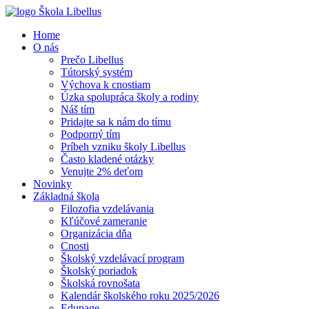
Home
O nás
Prečo Libellus
Tútorský systém
Výchova k cnostiam
Úzka spolupráca školy a rodiny
Náš tím
Pridajte sa k nám do tímu
Podporný tím
Príbeh vzniku školy Libellus
Často kladené otázky
Venujte 2% deťom
Novinky
Základná škola
Filozofia vzdelávania
Kľúčové zameranie
Organizácia dňa
Cnosti
Školský vzdelávací program
Školský poriadok
Školská rovnošata
Kalendár školského roku 2025/2026
Edupage